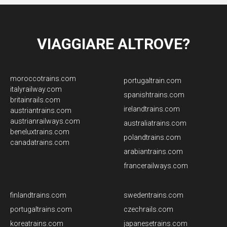
VIAGGIARE ALTROVE?
moroccotrains.com
portugaltrain.com
italyrailway.com
spanishtrains.com
britainrails.com
irelandtrains.com
austriantrains.com
austrianrailways.com
australiatrains.com
beneluxtrains.com
polandtrains.com
canadatrains.com
arabiantrains.com
francerailways.com
finlandtrains.com
swedentrains.com
portugaltrains.com
czechrails.com
koreatrains.com
japanesetrains.com