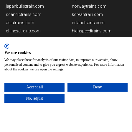
japanbullettrain.com
norwaytrains.com
scandictrains.com
koreantrain.com
asiatrains.com
irelandtrains.com
chinesetrains.com
highspeedtrains.com
americanrailway.com
japantrains.com
We use cookies
We may place these for analysis of our visitor data, to improve our website, show
personalised content and to give you a great website experience. For more information
about the cookies we use open the settings.
Tieni presente che alcune immagini sul nostro sito Web
sono generate utilizzando algoritmi AI. Sebbene ci
Accept all
Deny
impegniamo per la precisione, eventuali errori o
imprecisioni in queste immagini non sono nostra
No, adjust
responsabilità.
norwaytrains.com è offerto da Rail Ninja
Copyright © 2026