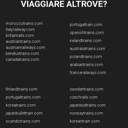
VIAGGIARE ALTROVE?
moroccotrains.com
portugaltrain.com
italyrailway.com
spanishtrains.com
britainrails.com
irelandtrains.com
austriantrains.com
austrianrailways.com
australiatrains.com
beneluxtrains.com
polandtrains.com
canadatrains.com
arabiantrains.com
francerailways.com
finlandtrains.com
swedentrains.com
portugaltrains.com
czechrails.com
koreatrains.com
japanesetrains.com
japanbullettrain.com
norwaytrains.com
scandictrains.com
koreantrain.com