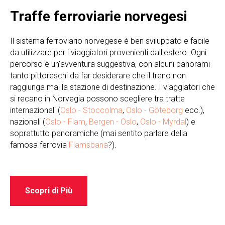
Traffe ferroviarie norvegesi
Il sistema ferroviario norvegese è ben sviluppato e facile
da utilizzare per i viaggiatori provenienti dall'estero. Ogni
percorso è un'avventura suggestiva, con alcuni panorami
tanto pittoreschi da far desiderare che il treno non
raggiunga mai la stazione di destinazione. I viaggiatori che
si recano in Norvegia possono scegliere tra tratte
internazionali (
Oslo - Stoccolma
,
Oslo - Göteborg
ecc.),
nazionali (
Oslo - Flam
,
Bergen - Oslo
,
Oslo - Myrdal
) e
soprattutto panoramiche (mai sentito parlare della
famosa ferrovia
Flamsbana
?).
Scopri di Più